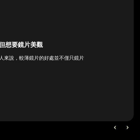
但想要鏡片美觀
人來說，較薄鏡片的好處並不僅只鏡片
上
下
一
一