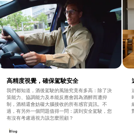
高精度視覺，確保駕駛安全
我們都知道，酒後駕駛的風險究竟有多高：除了決
策能力、協調能力及本能反應會因為酒醉而遭抑
制，酒精還會妨礙大腦接收的所有感官資訊。不
過，有另外一個問題值得一問：講到安全駕駛，您
有沒有考慮過視力該怎麼照顧？
Blog