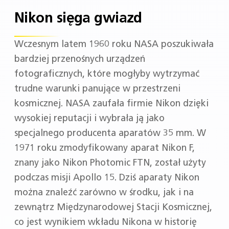
wspierających precyzję widzenia,
Nikon sięga gwiazd
koncentrując się na Twoich potrzebach i
preferencjach. Potrzeby każdego są inne,
dlatego Twoja podróż również powinna
Wczesnym latem 1960 roku NASA poszukiwała
być unikalna! – To innowacyjne podejście
bardziej przenośnych urządzeń
zostało wprowadzone przez Nikon
fotograficznych, które mogłyby wytrzymać
Megane, nasz pierwszy salon optyczny,
który znajduje się w sercu Tokio.
trudne warunki panujące w przestrzeni
kosmicznej. NASA zaufała firmie Nikon dzięki
wysokiej reputacji i wybrała ją jako
specjalnego producenta aparatów 35 mm. W
1971 roku zmodyfikowany aparat Nikon F,
znany jako Nikon Photomic FTN, został użyty
podczas misji Apollo 15. Dziś aparaty Nikon
można znaleźć zarówno w środku, jak i na
zewnątrz Międzynarodowej Stacji Kosmicznej,
co jest wynikiem wkładu Nikona w historię