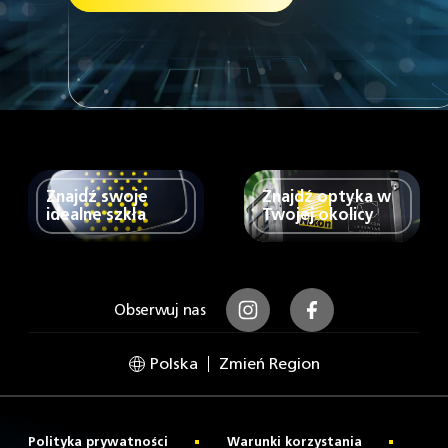
Znajdź swoje
Znajdź optyka w
idealne szkła
Twojej okolicy
Obserwuj nas
Instagram
Facebook
Polska
Zmień Region
Polityka prywatności
Warunki korzystania