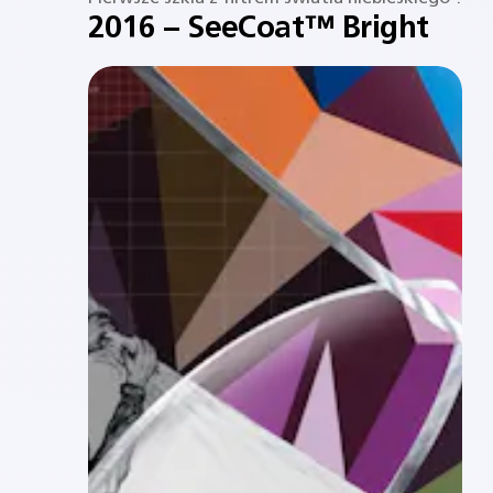
2016 – SeeCoat™ Bright​