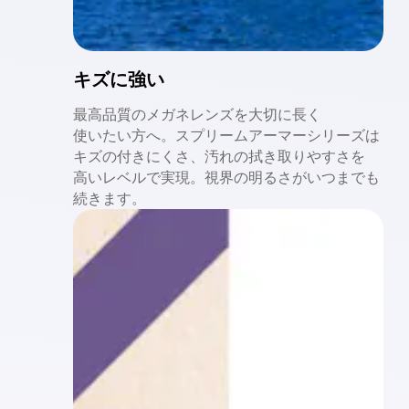
キズに
強い
最高品質の
メガネレンズを
大切に
長く
使いたい方へ。
スプリームアーマーシリーズは
キズの
付きにくさ、
汚れの
拭き
取りやすさを
高い
レベルで
実現。
視界の
明るさが
いつまでも
続きます。