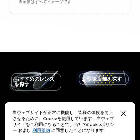
※画像はすべてイメージです
おすすめの
レンズ
お
取扱
店舗
を
探
す
を
探
す
当ウェブサイトが正常に機能し、皆様の体験を向上
「フォロー」する
Instagram
Facebook
X /
Youtube
させるために、Cookieを使用しています。当ウェブ
サイトをご利用になることで、当社のCookieポリシ
Twitter
ー および
利用規約
に同意したことになります.
日本
地域を変更