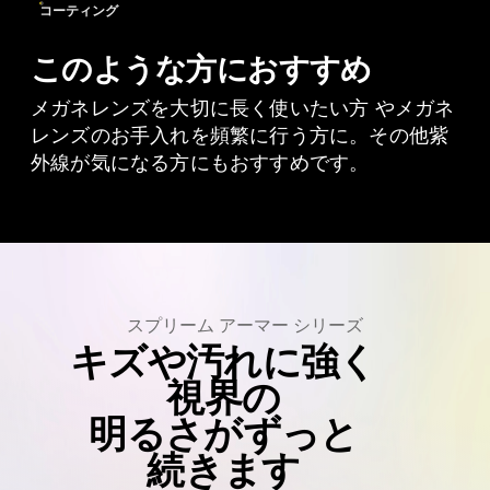
コーティング
このような方におすすめ
メガネレンズを大切に長く使いたい方 やメガネ
レンズのお手入れを頻繁に行う方に。その他紫
外線が気になる方にもおすすめです。
スプリーム
アーマー
シリーズ
キズや
汚れに
強く
視界の
明るさが
ずっと
続きます