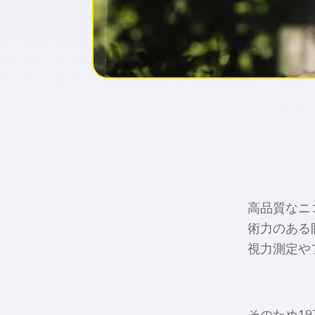
高品質なニ
術力のある
視力測定や