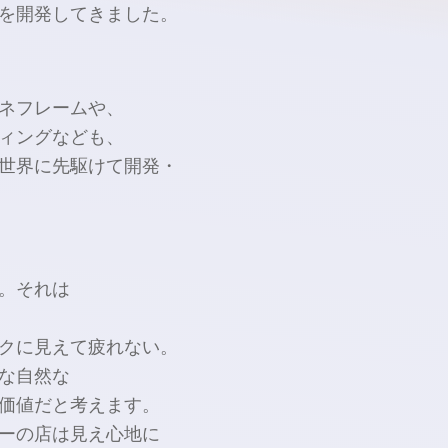
を
開発してきました。
ネフレームや、
ィングなども、
世界に
先駆けて
開発
・
。
それは
クに
見えて
疲れない。
な
自然な
価値だと
考えます。
ーの
店は
見え心地に