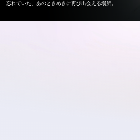
忘れていた、
あの
ときめきに
再び出会える
場所。