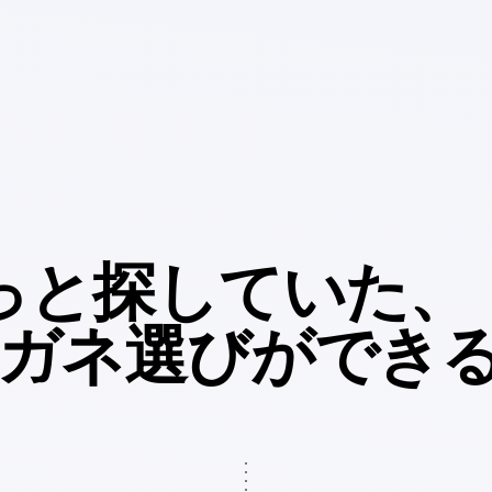
っと
探していた、
ガネ選びが
でき