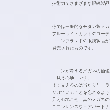
技術力でさまざまな
眼鏡製品
今では
一般的な
チタン製メガ
ブルーライトカットの
コーテ
ニコンブランドの
眼鏡製品が
発売された
ものです。
ニコンが
考える
メガネの
価値
「見え心地」です。
よく
見えるのは
当たり前。
ラ
かけている
ことを
忘れるよう
見え心地こそ、
真の
メガネの
ニコンレンズウェアパートナ