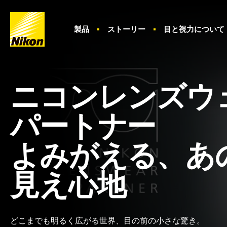
ホ
製品
ストーリー
目と視力について
ー
ム
ニコンレンズウ
パートナー
よみが
える、
あ
見え心地
どこまでも
明るく
広がる
世界、
目の前の
小さな
驚き。