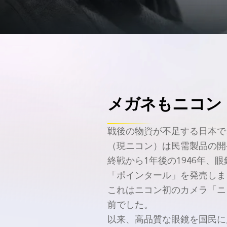
メガネ
も
ニコン
戦後の
物資が
不足する
日本で
（現ニコン）は
民需製品の
開
終戦から
1年
後の
1946年
、
眼
「ポインタール」を
発売しま
これは
ニコン初の
カメラ
「ニ
前でした。
以来、
高品質な
眼鏡を
国民に