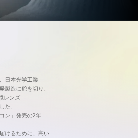
、
日本光学工業
発製造に
舵を
切り、
鏡レンズ
した。
コン」
発売の
2年
届ける
ために、
高い