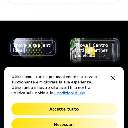
Trova le tue lenti
Trova il Centro
ideali
Ottico Partner
più vicino
Utilizziamo i cookie per mantenere il sito web
Seguici
Instagram
Facebook
funzionante e migliorare la tua esperienza.
Utilizzando il nostro sito accetti la nostra
Politica sui Cookie e le
Condizioni d'Uso
.
Italia
Cambia Regione
Accetta tutto
Informativa Sulla Privacy
Termini di utilizzo
Cookie
Necessari
Contatti
Nikon Partner Area