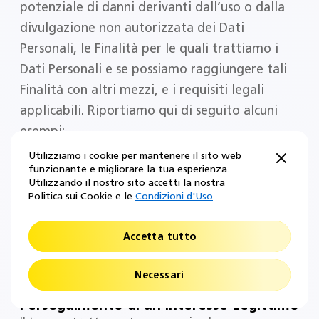
potenziale di danni derivanti dall’uso o dalla
divulgazione non autorizzata dei Dati
Personali, le Finalità per le quali trattiamo i
Dati Personali e se possiamo raggiungere tali
Finalità con altri mezzi, e i requisiti legali
applicabili. Riportiamo qui di seguito alcuni
esempi:
Utilizziamo i cookie per mantenere il sito web
funzionante e migliorare la tua esperienza.
Utilizzando il nostro sito accetti la nostra
Comunicazioni tra noi
Politica sui Cookie e le
Condizioni d'Uso
.
Fino al completo adempimento degli impegni
assunti a seguito della vostra richiesta di assistenza
Accetta tutto
Conformità alle disposizioni di legge /
agli obblighi di legge
Tempistica imposta dalla legislazione di volta in
Necessari
volta applicabile
Perseguimento di un Interesse Legittimo