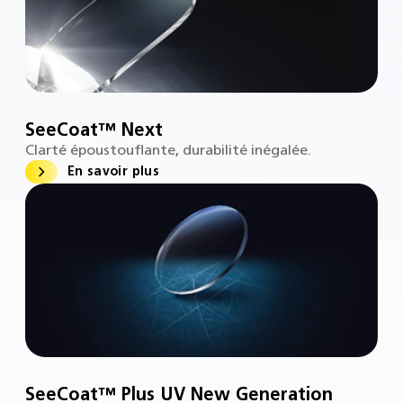
SeeCoat™ Next
Clarté époustouflante, durabilité inégalée.
En savoir plus
SeeCoat™ Plus UV New Generation