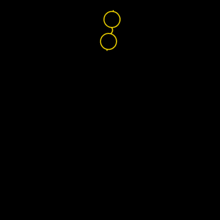
Nikon Verres Optiques
France
Accueil
Créez vos verres