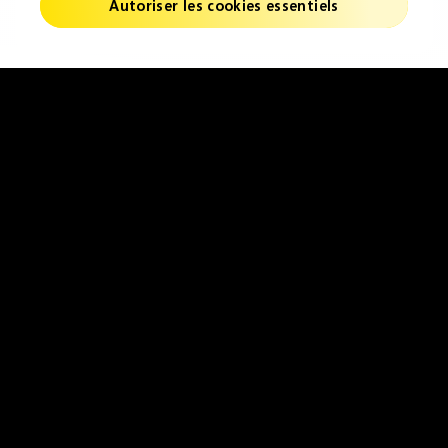
Autoriser les cookies essentiels
Créez vos verres
Trouvez
personnalisés
l'opticien le plus
proche de chez
vous
Suivez-nous
Instagram
Youtube
Facebook
France
Changer de Région
Politique de confidentialité
Mentions légales & CGU