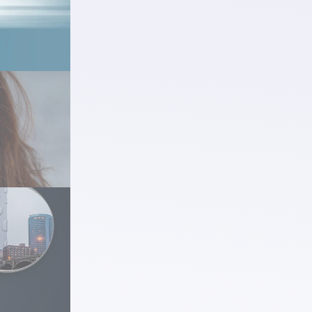
a lumière
table tout
t bleu
lle
UV
Blue UV™
re les