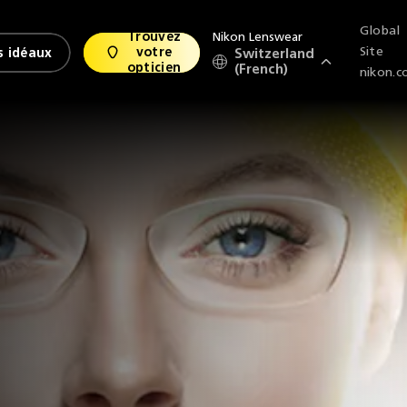
Global
Nikon Lenswear
Trouvez
Site
votre
s idéaux
Switzerland
opticien
(French)
nikon.c