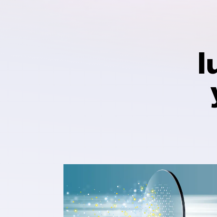
l
Protection toute la journée c
les UV et filtrage de la lumièr
bleue¹