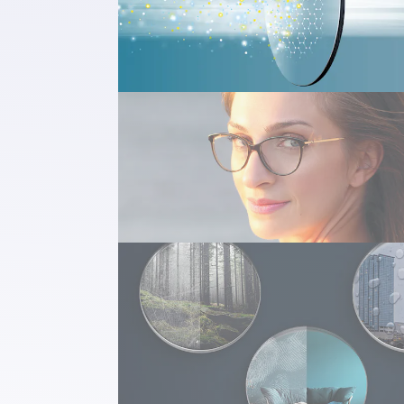
Filtrant sans effort les rayons UV et l
bleue¹, il vous offre une vision confor
au long de la journée, chaque jour.
Esthétique améliorée
Filtre la lumière bleue sans aucun refle
perceptible, offrant une solution visue
esthétiquement agréable.
Performance durable
Associés au traitement SeeCoat Plus 
Nouvelle Génération, les verres Pure 
offrent une protection complète cont
rayures, la saleté, la poussière et l'eau,
garantissant clarté et durabilité.