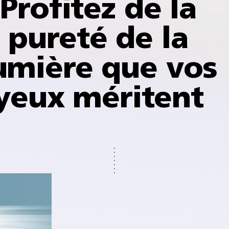
Profitez de la
pureté de la
umière que vos
yeux méritent
ontre
e